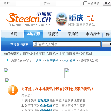
首页
本地资讯
现货通
采购通
市场行情
价
本地资讯搜索：
热门关键词：
钢管
镀锌卷
钢网
临钢
杭州
本钢
南钢
板子
带钢
原创
您现在的位置：
中钢网
>>
重庆分站
>>
本地资讯
>> 邯郸正大制管
对不起，在本地资讯中没有找到您搜索的资讯！
建议您：
1. 您可以到
现货资源
栏目中查询更多的现货资源！
2. 您还可以到
企业名录
栏目中查询更多的供应商！
3. 您还可以到
供求专版
栏目中查询更多的求购信息！