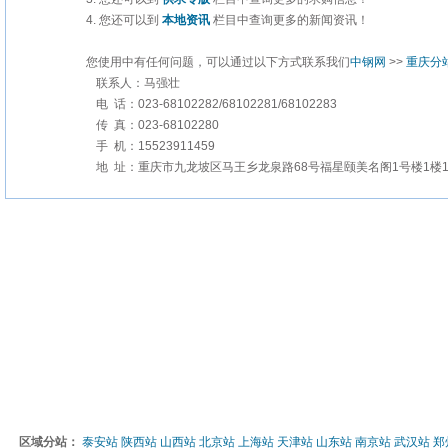
4. 您还可以到
本地资讯
栏目中查询更多的新闻资讯！
您使用中有任何问题，可以通过以下方式联系我们
中钢网
>>
重庆分
联系人：马强壮
电 话：023-68102282/68102281/68102283
传 真：023-68102280
手 机：15523911459
地 址：重庆市九龙坡区马王乡龙泉路68号福星颐美名阁1号楼1楼1
区域分站：
泰安站
陕西站
山西站
北京站
上海站
天津站
山东站
南京站
武汉站
郑