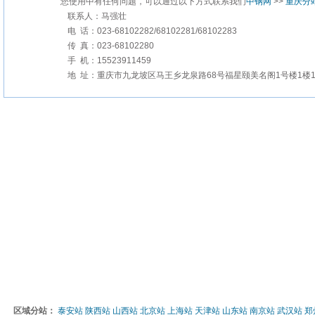
您使用中有任何问题，可以通过以下方式联系我们
中钢网
>>
重庆分
联系人：马强壮
电 话：023-68102282/68102281/68102283
传 真：023-68102280
手 机：15523911459
地 址：重庆市九龙坡区马王乡龙泉路68号福星颐美名阁1号楼1楼1
区域分站：
泰安站
陕西站
山西站
北京站
上海站
天津站
山东站
南京站
武汉站
郑